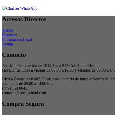
Accesos Directos
Tienda
Empresa
;
Información Legal
Ayuda
Contacto
Av. de la Convención de 1914 Sur # 813 Col. Santa Elena
Horario de lunes a viernes de 08:00 a 19:00 y sábados de 09:00 a 14:
Blvd a Zacatecas # 402. El plateado horario de lunes a viernes de 08
y sábados de 09:00 a 14:00 hrs.
(449) 153 8041
contacto@srseguridad.com
Compra Segura