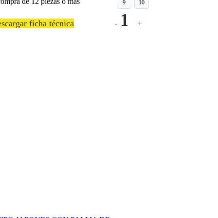
compra de 12 piezas o mas
9
10
Quantity
scargar ficha técnica
-
+