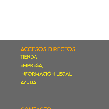
precios:
desde
$998.11
hasta
$1,089.71
Accesos Directos
Tienda
Empresa
;
Información Legal
Ayuda