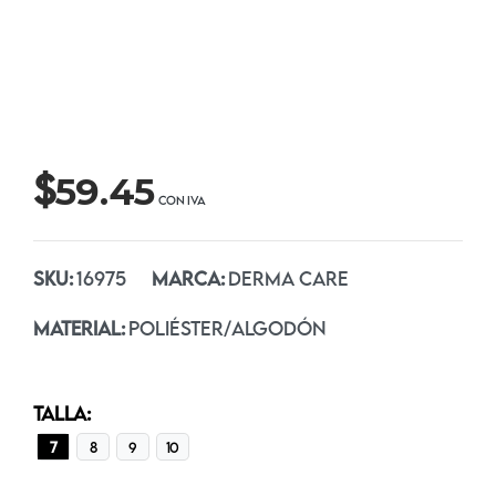
$
59.45
SKU:
16975
MARCA:
DERMA CARE
MATERIAL:
POLIÉSTER/ALGODÓN
TALLA:
7
8
9
10