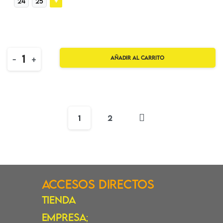
+
24
25
Quantity
-
+
Añadir al carrito
1
2
Accesos Directos
Tienda
Empresa
;