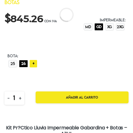
$
845.26
IMPERMEABLE:
MD
GD
XG
2XG
BOTA:
+
25
26
Quantity
-
+
Añadir al carrito
Kit Pr?ctico Lluvia Impermeable Gabardina + Botas –