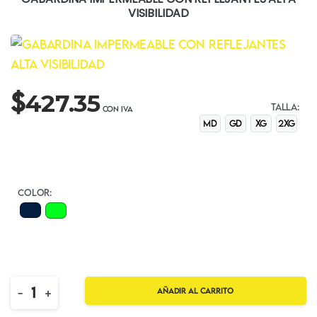
VISIBILIDAD
$
427.35
TALLA:
MD
GD
XG
2XG
COLOR:
Quantity
-
+
Añadir al carrito