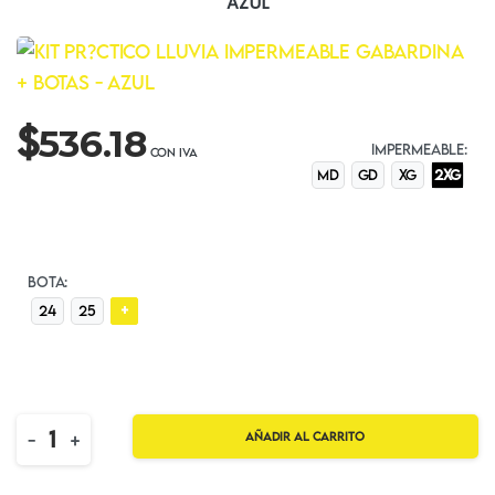
AZUL
$
536.18
IMPERMEABLE:
MD
GD
XG
2XG
BOTA:
+
24
25
Quantity
-
+
Añadir al carrito