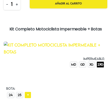
Quantity
-
+
Añadir al carrito
Kit Completo Motociclista Impermeable + Botas
IMPERMEABLE:
MD
GD
XG
2XG
BOTA:
+
24
25