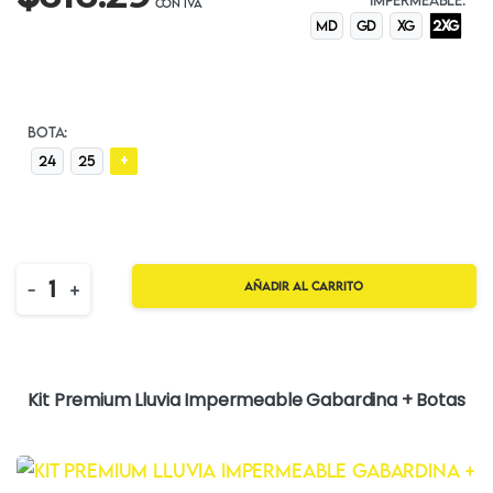
MD
GD
XG
2XG
BOTA:
+
24
25
Quantity
-
+
Añadir al carrito
Kit Premium Lluvia Impermeable Gabardina + Botas