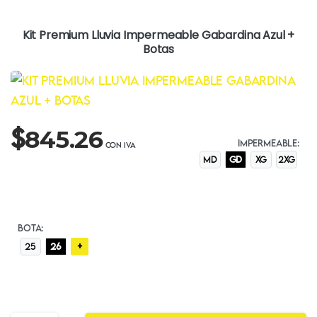
Kit Premium Lluvia Impermeable Gabardina Azul +
Botas
$
845.26
IMPERMEABLE:
MD
GD
XG
2XG
BOTA:
+
25
26