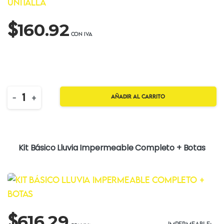
$
160.92
Quantity
-
+
Añadir al carrito
Kit Básico Lluvia Impermeable Completo + Botas
$
616.29
IMPERMEABLE: