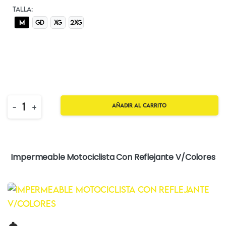
TALLA:
M
GD
XG
2XG
Quantity
-
+
Añadir al carrito
Impermeable Motociclista Con Reflejante V/Colores