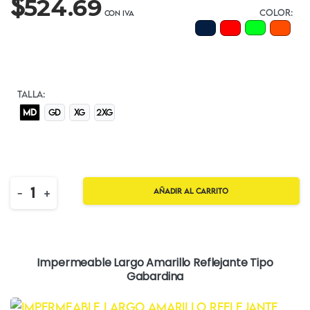
$
524.69
COLOR:
TALLA:
MD
GD
XG
2XG
Quantity
-
+
Añadir al carrito
Impermeable Largo Amarillo Reflejante Tipo
Gabardina