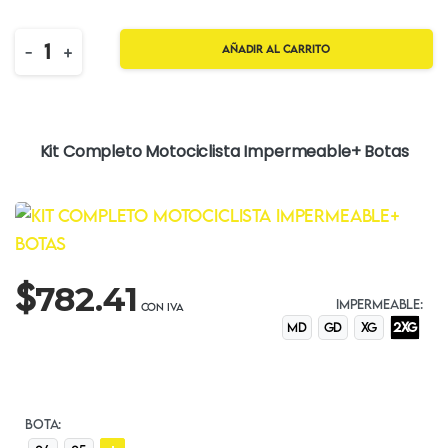
Quantity
-
+
Añadir al carrito
Kit Completo Motociclista Impermeable+ Botas
$
782.41
IMPERMEABLE:
MD
GD
XG
2XG
BOTA: