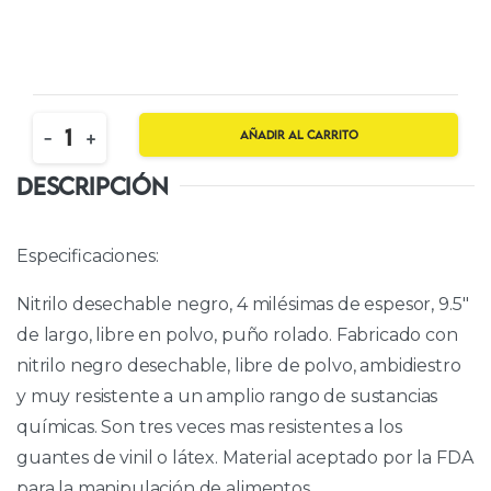
Quantity
-
+
Añadir al carrito
DESCRIPCIÓN
Especificaciones:
Nitrilo desechable negro, 4 milésimas de espesor, 9.5″
de largo, libre en polvo, puño rolado. Fabricado con
nitrilo negro desechable, libre de polvo, ambidiestro
y muy resistente a un amplio rango de sustancias
químicas. Son tres veces mas resistentes a los
guantes de vinil o látex. Material aceptado por la FDA
para la manipulación de alimentos.