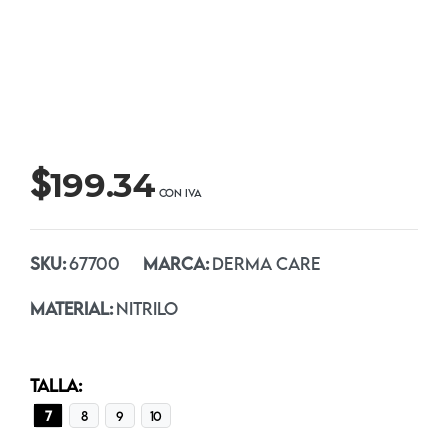
$
199.34
SKU:
67700
MARCA:
DERMA CARE
MATERIAL:
NITRILO
TALLA:
7
8
9
10