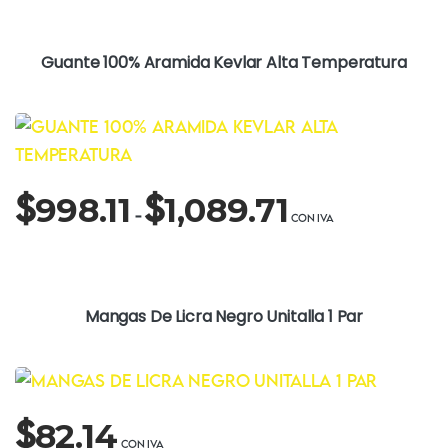
Guante 100% Aramida Kevlar Alta Temperatura
Rango
$
$
998.11
1,089.71
de
-
precios:
desde
$998.11
hasta
Mangas De Licra Negro Unitalla 1 Par
$1,089.71
$
82.14