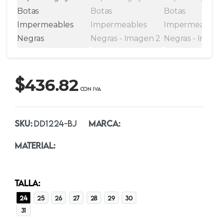
$
436.82
SKU:
DD1224-BJ
MARCA:
MATERIAL:
TALLA:
24
25
26
27
28
29
30
31