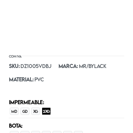
SKU:
DZ1005VDBJ
MARCA:
MR/BYLACK
MATERIAL:
PVC
IMPERMEABLE:
MD
GD
XG
2XG
BOTA: