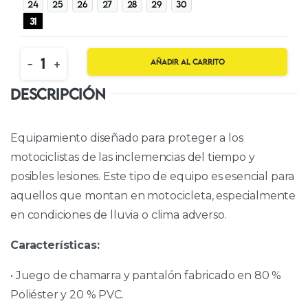
24
25
26
27
28
29
30
31
Quantity
-
+
Añadir al carrito
DESCRIPCIÓN
Equipamiento diseñado para proteger a los
motociclistas de las inclemencias del tiempo y
posibles lesiones. Este tipo de equipo es esencial para
aquellos que montan en motocicleta, especialmente
en condiciones de lluvia o clima adverso.
Características:
• Juego de chamarra y pantalón fabricado en 80 %
Poliéster y 20 % PVC.