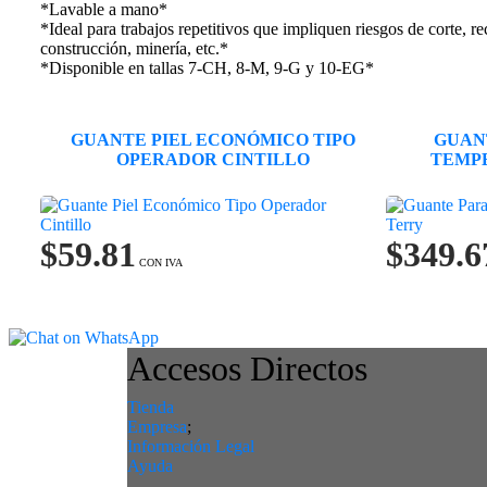
*Lavable a mano*
*Ideal para trabajos repetitivos que impliquen riesgos de corte, rec
construcción, minería, etc.*
*Disponible en tallas 7-CH, 8-M, 9-G y 10-EG*
GUANTE PIEL ECONÓMICO TIPO
GUAN
OPERADOR CINTILLO
TEMPE
$
59.81
$
349.6
Accesos Directos
Tienda
Empresa
;
Información Legal
Ayuda