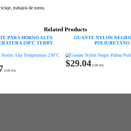
iclaje, trabajos de torno,
Related Products
TE PARA HORNO ALTA
GUANTE NYLON NEGRO
RATURA 230°C TERRY
POLIURETANO
$
29.04
7