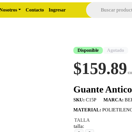
Búsqueda
de
Nosotros
Contacto
Ingresar
productos
Disponible
Agotado
$
159.89
Guante Antico
SKU:
C15P
MARCA:
BE
MATERIAL:
POLIETILENO
TALLA
talla: