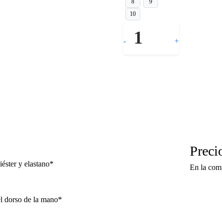
8
9
10
Quantity
-
+
Preci
iéster y elastano*
En la com
 el dorso de la mano*