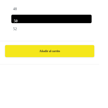
48
50
52
Añadir al carrito