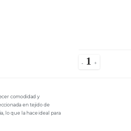
Quantity
-
+
frecer comodidad y
eccionada en tejido de
a, lo que la hace ideal para