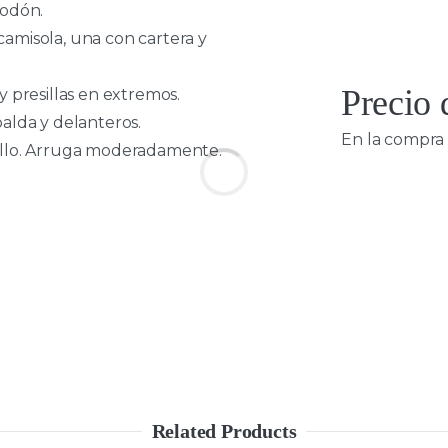
godón.
camisola, una con cartera y
Precio
y presillas en extremos.
alda y delanteros.
En la compra 
cuello. Arruga moderadamente.
Related Products