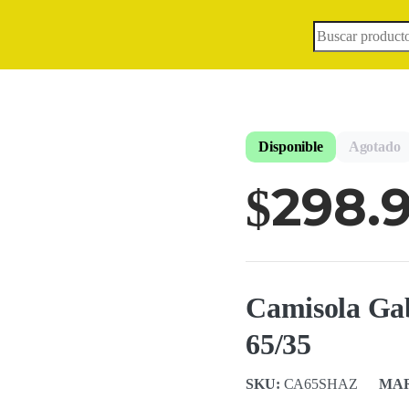
Búsqueda
de
productos
Disponible
Agotado
298.
$
Camisola Ga
65/35
SKU:
CA65SHAZ
MA