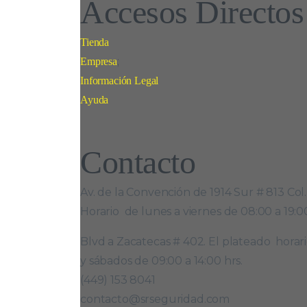
Accesos Directos
Tienda
;
Empresa
Información Legal
Ayuda
Contacto
Av. de la Convención de 1914 Sur # 813 Col
Horario de lunes a viernes de 08:00 a 19:0
Blvd a Zacatecas # 402. El plateado horari
y sábados de 09:00 a 14:00 hrs.
(449) 153 8041
contacto@srseguridad.com