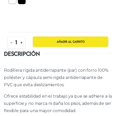
Quantity
-
+
Añadir al carrito
DESCRIPCIÓN
Rodillera rígida antiderrapante (par) con forro 100%
poliéster y cápsula semi-rigida antiderrapante de
PVC que evita deslizamientos.
Ofrece estabilidad en el trabajo ya que se adhiere a la
superficie y no marca ni daña los pisos, además de ser
flexible para una mayor comodidad.