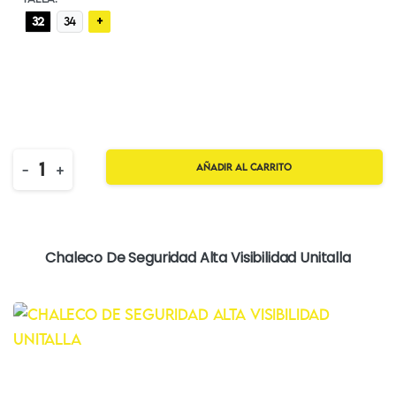
+
32
34
Quantity
-
+
Añadir al carrito
Chaleco De Seguridad Alta Visibilidad Unitalla