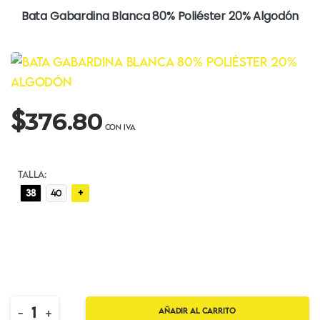
Bata Gabardina Blanca 80% Poliéster 20% Algodón
$
376.80
TALLA:
+
38
40
Quantity
-
+
Añadir al carrito