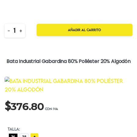
Quantity
-
+
Añadir al carrito
Bata Industrial Gabardina 80% Poliéster 20% Algodón
$
376.80
TALLA:
+