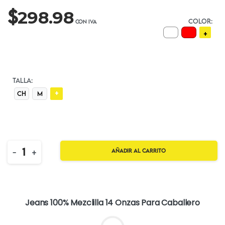
$
298.98
COLOR:
+
TALLA:
+
CH
M
Quantity
-
+
Añadir al carrito
Jeans 100% Mezclilla 14 Onzas Para Caballero