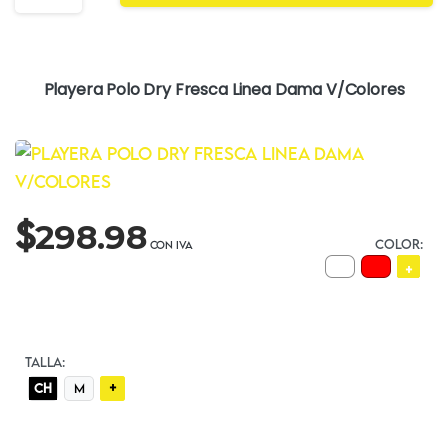
Playera Polo Dry Fresca Linea Dama V/Colores
$
298.98
COLOR:
+
TALLA:
+
CH
M