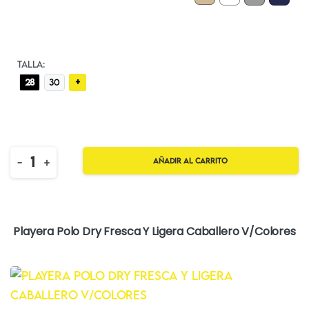
TALLA:
+
28
30
Quantity
-
+
Añadir al carrito
Playera Polo Dry Fresca Y Ligera Caballero V/Colores