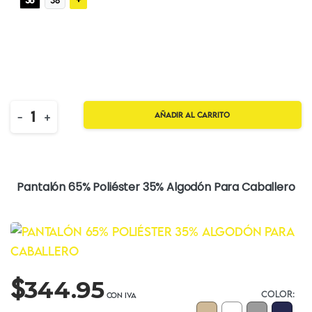
36
38
Quantity
-
+
Añadir al carrito
Pantalón 65% Poliéster 35% Algodón Para Caballero
$
344.95
COLOR: