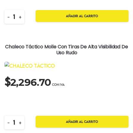
Quantity
-
+
Añadir al carrito
Chaleco Táctico Molle Con Tiras De Alta Visibilidad De
Uso Rudo
$
2,296.70
Quantity
-
+
Añadir al carrito