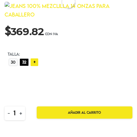
$
369.82
TALLA:
+
30
32
Quantity
-
+
Añadir al carrito