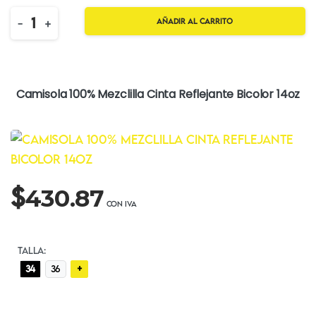
Quantity
-
+
Añadir al carrito
Camisola 100% Mezclilla Cinta Reflejante Bicolor 14oz
$
430.87
TALLA:
+
34
36