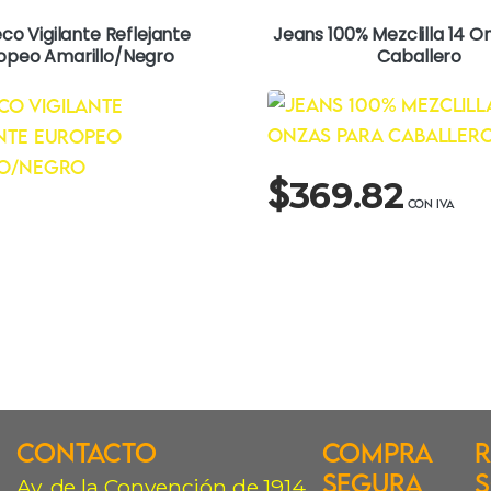
co Vigilante Reflejante
Jeans 100% Mezclilla 14 O
opeo Amarillo/Negro
Caballero
$
369.82
Contacto
Compra
R
Segura
S
Av. de la Convención de 1914