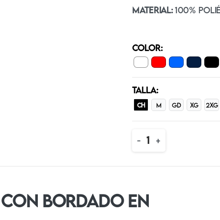
MATERIAL:
100% POLI
COLOR:
TALLA:
CH
M
GD
XG
2XG
Quantity
-
+
 CON BORDADO EN