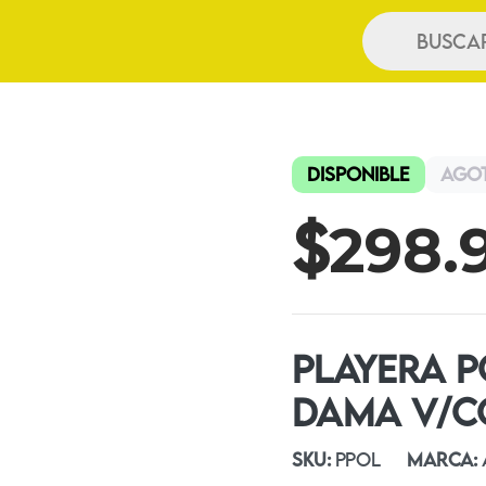
Búsqueda
de
productos
Disponible
Ago
$
298.
PLAYERA P
DAMA V/C
SKU:
PPOL
MARCA: