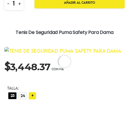
Quantity
-
+
Añadir al carrito
Tenis De Seguridad Puma Safety Para Dama
$
3,448.37
TALLA:
+
23
24