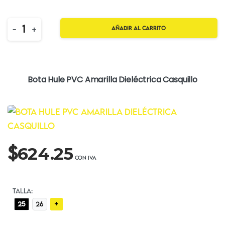
Quantity
-
+
Añadir al carrito
Bota Hule PVC Amarilla Dieléctrica Casquillo
$
624.25
TALLA:
+
25
26