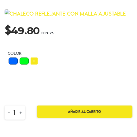
$
49.80
COLOR:
+
Quantity
-
+
Añadir al carrito