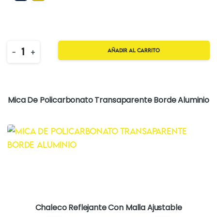
Quantity
-
+
Añadir al carrito
Mica De Policarbonato Transaparente Borde Aluminio
Chaleco Reflejante Con Malla Ajustable