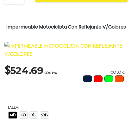
Impermeable Motociclista Con Reflejante V/Colores
$
524.69
COLOR:
TALLA:
MD
GD
XG
2XG