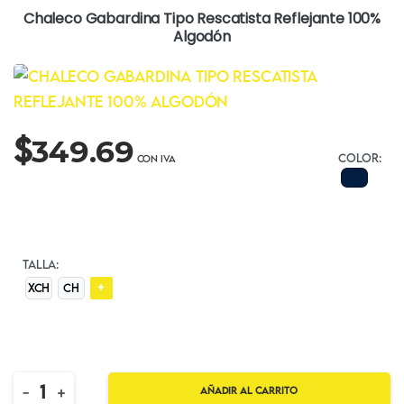
Chaleco Gabardina Tipo Rescatista Reflejante 100%
Algodón
$
349.69
COLOR:
TALLA:
+
XCH
CH
Quantity
-
+
Añadir al carrito