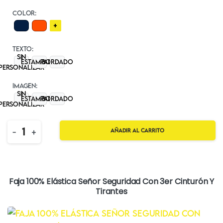
COLOR:
+
TEXTO:
Sin
Estampado
BORDADO
personalizar
IMAGEN:
Sin
Estampado
BORDADO
personalizar
Quantity
-
+
Añadir al carrito
Faja 100% Elástica Señor Seguridad Con 3er Cinturón Y
Tirantes