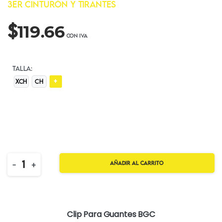
$
119.66
TALLA:
+
XCH
CH
Quantity
-
+
Añadir al carrito
Clip Para Guantes BGC