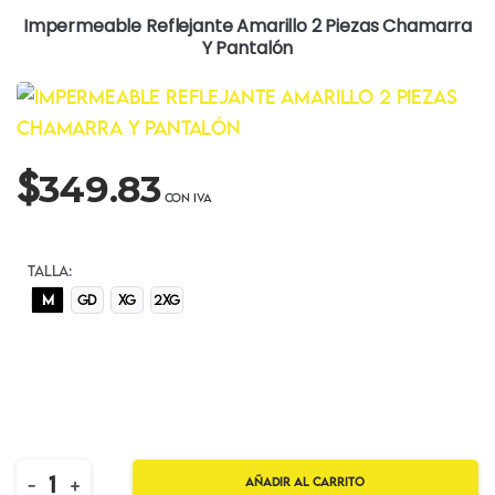
Impermeable Reflejante Amarillo 2 Piezas Chamarra
Y Pantalón
$
349.83
TALLA:
M
GD
XG
2XG
Quantity
-
+
Añadir al carrito