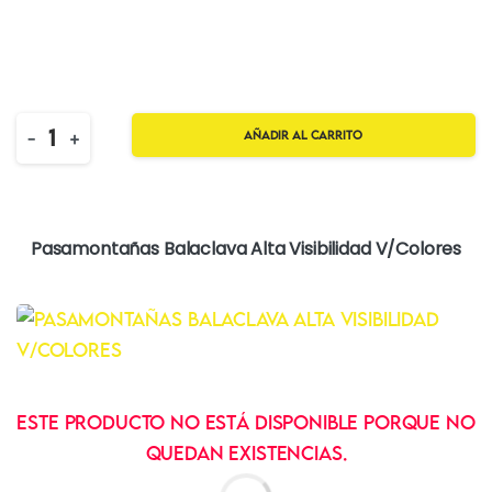
Quantity
-
+
Añadir al carrito
Pasamontañas Balaclava Alta Visibilidad V/Colores
Este producto no está disponible porque no
quedan existencias.