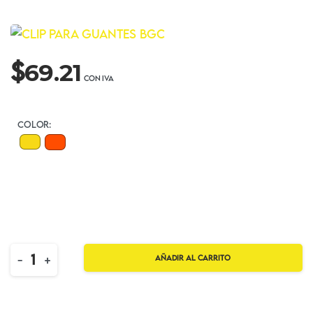
$
69.21
COLOR:
Quantity
-
+
Añadir al carrito