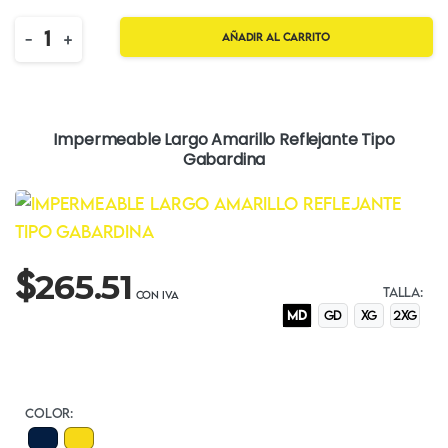
Quantity
-
+
Añadir al carrito
Impermeable Largo Amarillo Reflejante Tipo
Gabardina
$
265.51
TALLA:
MD
GD
XG
2XG
COLOR: