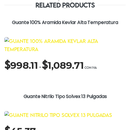
Related Products
Guante 100% Aramida Kevlar Alta Temperatura
Rango
$
$
998.11
1,089.71
de
-
precios:
desde
$998.11
hasta
Guante Nitrilo Tipo Solvex 13 Pulgadas
$1,089.71