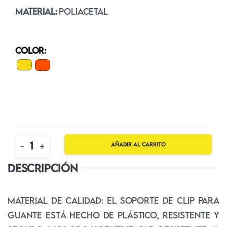
MATERIAL:
POLIACETAL
COLOR:
Quantity
-
+
Añadir al carrito
DESCRIPCIÓN
Material
d
e
calidad: el soporte de clip para
guante está hecho de plástico, resistente y