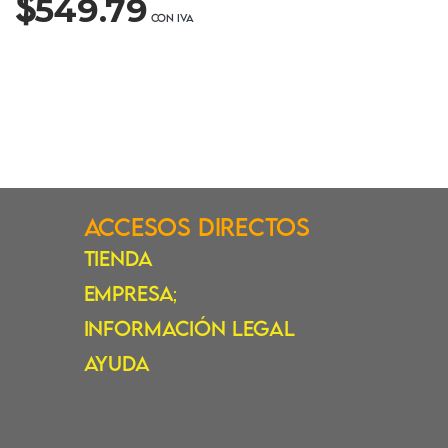
$
549.79
Accesos Directos
Tienda
Empresa
;
Información Legal
Ayuda