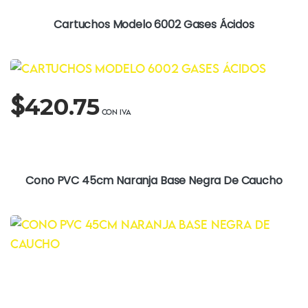
$274.80
hasta
Cartuchos Modelo 6002 Gases Ácidos
$305.15
$
420.75
Cono PVC 45cm Naranja Base Negra De Caucho