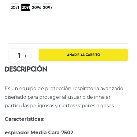
$1,062
2071
2091
2096
2097
Quantity
-
+
Añadir al carrito
DESCRIPCIÓN
Es un equipo de protección respiratoria avanzado
diseñado para proteger al usuario de inhalar
partículas peligrosas y ciertos vapores o gases.
Características:
espirador Media Cara 7502: