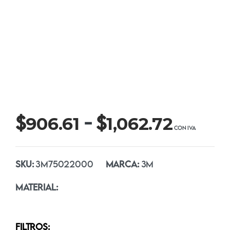
Rang
$
$
-
906.61
1,062.72
de
precio
SKU:
3M75022000
MARCA:
3M
desde
MATERIAL:
$906.6
hasta
FILTROS: