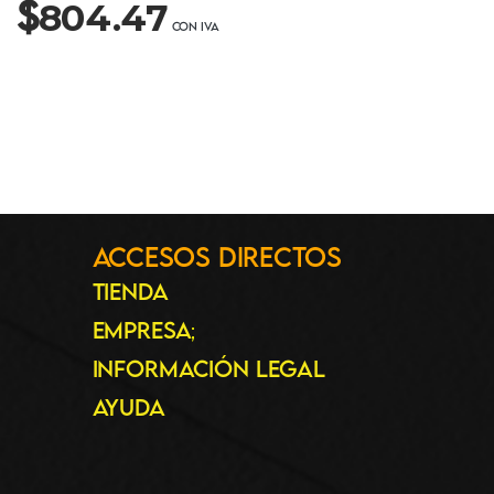
$
804.47
Accesos Directos
Tienda
Empresa
;
Información Legal
Ayuda