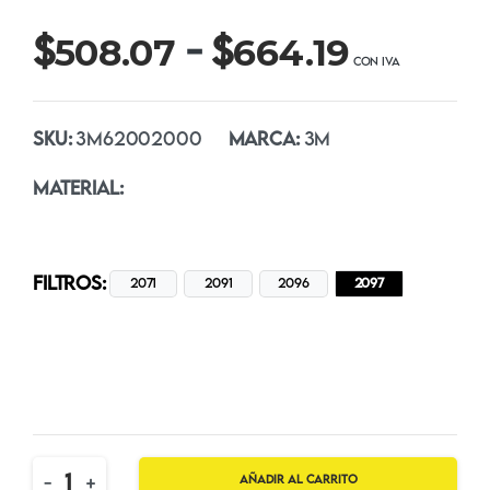
Rango
$
$
-
508.07
664.19
de
precio
SKU:
3M62002000
MARCA:
3M
desde
MATERIAL:
$508.0
hasta
FILTROS:
2071
2091
2096
$664.19
2097
Quantity
-
+
Añadir al carrito