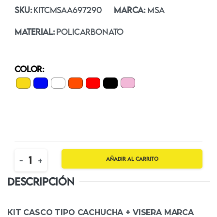
SKU:
KITCMSAA697290
MARCA:
MSA
MATERIAL:
Policarbonato
COLOR:
Quantity
-
+
Añadir al carrito
DESCRIPCIÓN
KIT CASCO TIPO CACHUCHA + VISERA MARCA