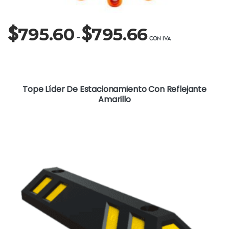
Rango
$
$
795.60
795.66
de
-
precios:
desde
$795.60
hasta
Tope Líder De Estacionamiento Con Reflejante
$795.66
Amarillo