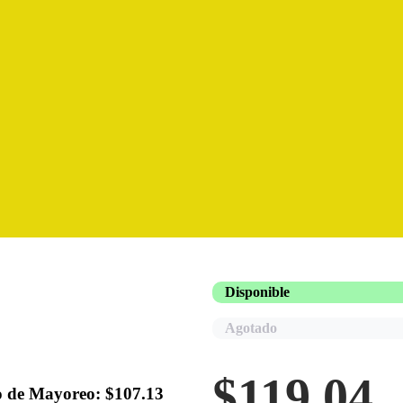
Disponible
Agotado
$
119.04
o de Mayoreo: $107.13