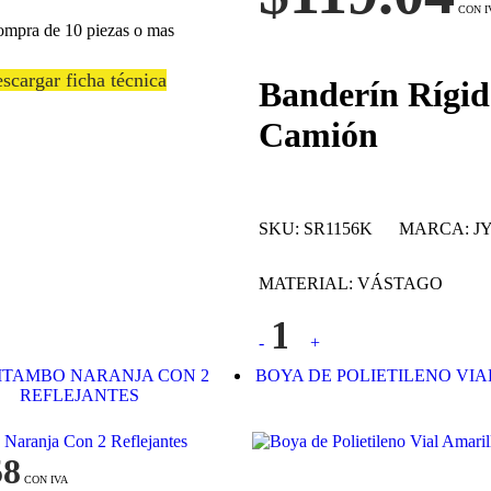
ompra de 10 piezas o mas
scargar ficha técnica
Banderín Rígid
Camión
SKU:
SR1156K
MARCA:
J
MATERIAL:
VÁSTAGO
Quantity
-
+
ITAMBO NARANJA CON 2
BOYA DE POLIETILENO VI
REFLEJANTES
58