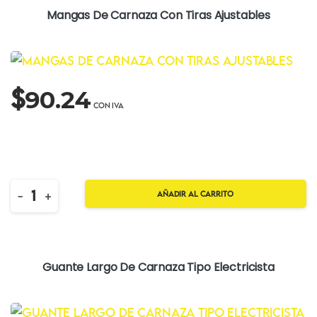
Mangas De Carnaza Con Tiras Ajustables
$
90.24
Quantity
-
+
Añadir al carrito
Guante Largo De Carnaza Tipo Electricista