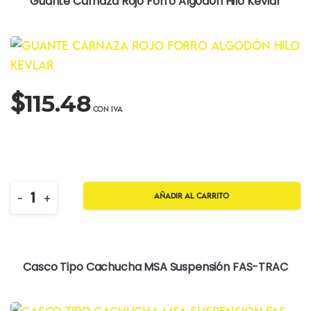
Guante Carnaza Rojo Forro Algodón Hilo Kevlar
$
115.48
Quantity
-
+
Añadir al carrito
Casco Tipo Cachucha MSA Suspensión FAS-TRAC