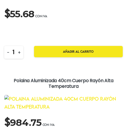
$
55.68
Quantity
-
+
Añadir al carrito
Polaina Aluminizada 40cm Cuerpo Rayón Alta
Temperatura
$
984.75