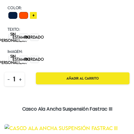
COLOR:
+
TEXTO:
Sin
Estampado
BORDADO
personalizar
IMAGEN:
Sin
Estampado
BORDADO
personalizar
Quantity
-
+
Añadir al carrito
Casco Ala Ancha Suspensión Fastrac III