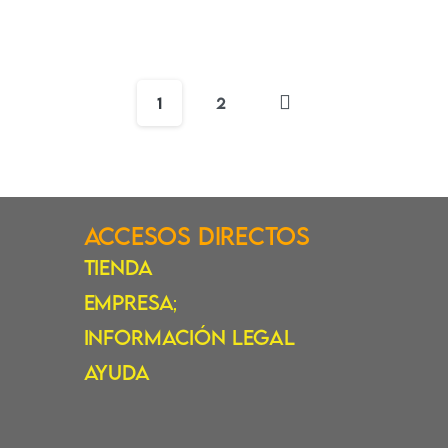
1
2
Accesos Directos
Tienda
Empresa
;
Información Legal
Ayuda